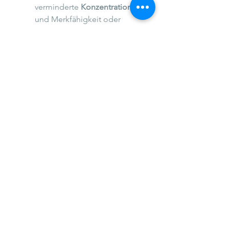
verminderte 
Konzentrations- 
und Merkfähigkeit oder 
Wortfindungsstörungen - 
zusammengefasst als 
„Brain-
Fog“
. 
Die Langzeitfolgen wirken sich 
nicht nur auf die körperliche 
Gesundheit aus. Sie 
hinterlassen auch 
seelisch ihre 
Spuren
. Betroffene berichten 
von Depressionen oder einer 
stark  eingeschränkten 
Lebensqualität.
Behandlung
Haben Sie Fragen? 