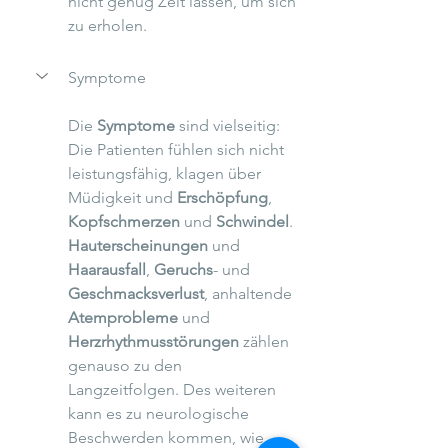
nicht genug Zeit lassen, um sich 
zu erholen. 
Symptome
Die 
Symptome
 sind vielseitig: 
Die Patienten fühlen sich nicht 
leistungsfähig, klagen über 
Müdigkeit und 
Erschöpfung
, 
Kopfschmerzen
 und 
Schwindel
. 
Hauterscheinungen
 und 
Haarausfall
, 
Geruchs
- und 
Geschmacksverlust
, anhaltende 
Atemprobleme
 und 
Herzrhythmusstörungen
 zählen 
genauso zu den 
Langzeitfolgen. Des weiteren 
kann es zu neurologische 
Beschwerden kommen, wie 