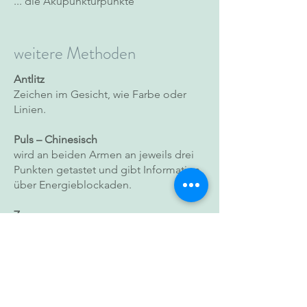
... die Akupunkturpunkte
weitere Methoden
Antlitz
Zeichen im Gesicht, wie Farbe oder
Linien.
Puls – Chinesisch
wird an beiden Armen an jeweils drei
Punkten getastet und gibt Information
über Energieblockaden.
Zunge
Belag, Farbe, Form gibt Auskunft über
akutes oder chronisches Geschehen.
Labor
Blut und Speichel Test.