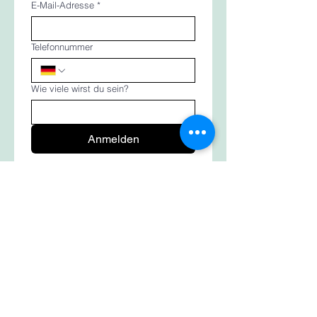
E-Mail-Adresse
*
Telefonnummer
Wie viele wirst du sein?
Anmelden
Iris Kabisch I Gewerbering 14a - 83607
Holzkirchen I Tel: +49 (0) 174 / 4749 071 I
E-Mail: iriskabisch@gmail.com
Impressum
Datenschutz