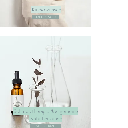
Kinderwunsch
MEHR DAZU
Schmerztherapie & allgemeine
Naturheilkunde
MEHR DAZU